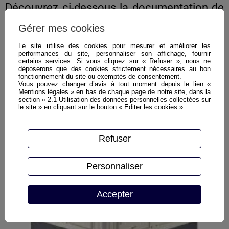
Découvrez ci-dessous la documentation de
nos partenaires, pour plus d'informations
Gérer mes cookies
n'hésitez pas à
nous contacter
ou
découvrez les différents modèles chez
Le site utilise des cookies pour mesurer et améliorer les
performances du site, personnaliser son affichage, fournir
notre partenaire :.
certains services. Si vous cliquez sur « Refuser », nous ne
déposerons que des cookies strictement nécessaires au bon
Plasti
La bibliothèque de vos contenants
fonctionnement du site ou exemptés de consentement.
plastiques
Vous pouvez changer d’avis à tout moment depuis le lien «
Mentions légales » en bas de chaque page de notre site, dans la
Multi-Absices
Spécialiste du rangement par
section « 2.1 Utilisation des données personnelles collectées sur
le site » en cliquant sur le bouton « Editer les cookies ».
compartiment
Sem-Absices
Spécialiste des gros volumes
Refuser
Personnaliser
Accepter