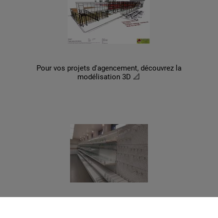
Pour vos projets d'agencement, découvrez la
modélisation 3D 📐
Notre produit du mois 👨‍🏫
Superbe lot de gondoles de magasin d'occasion