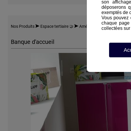
son affichag
déposerons q
exemptés de 
Vous pouvez c
chaque page d
Nos Produits
Espace tertiaire 🤝
Aménagement
Banque d'
collectées sur 
Banque d'accueil
Ac