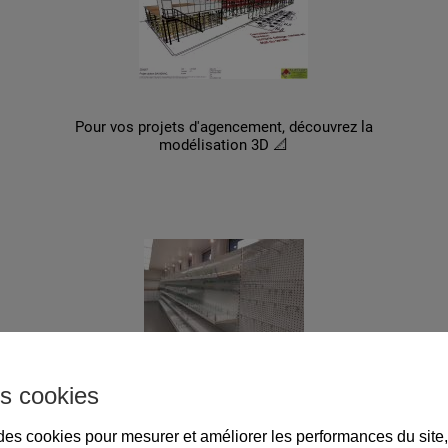
Pour vos projets d'agencement, découvrez la
modélisation 3D 📐
s cookies
Notre produit du mois 👨‍🏫
Superbe lot de gondoles de magasin d'occasion
e des cookies pour mesurer et améliorer les performances du site