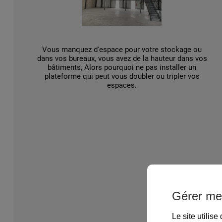
Vous manquez d'espace pour votre stockage ou
dans vos bureaux, vous avez de la hauteur dans vos
bâtiments, Alors pourquoi ne pas installer un
plateforme qui peut vous doubler ou tripler vos
espaces.
Gérer me
Le site utilis