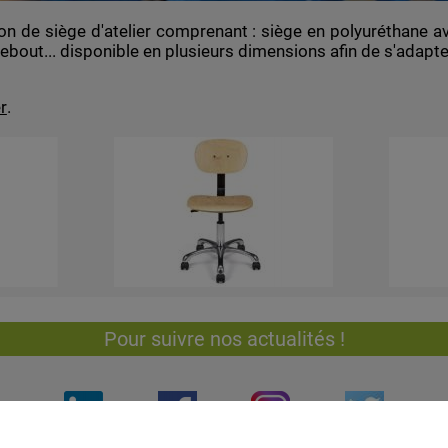
ion de siège d'atelier comprenant : siège en polyuréthane a
-debout... disponible en plusieurs dimensions afin de s'adapt
r
.
Pour suivre nos actualités !
Inscription à la newsletter
Autoriser
reCAPTCHA est désactivé.