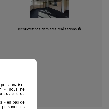
Découvrez nos dernières réalisations 👷‍
, personnaliser
er », nous ne
nt du site ou
es » en bas de
s personnelles