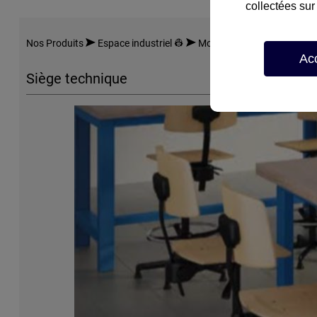
collectées sur 
Nos Produits
Espace industriel 👷‍
Mobilier industriel
Siège 
Ac
Siège technique