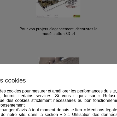
Pour vos projets d'agencement, découvrez la
modélisation 3D 📐
s cookies
e des cookies pour mesurer et améliorer les performances du site
e, fournir certains services. Si vous cliquez sur « Refus
Notre produit du mois 👨‍🏫
ue des cookies strictement nécessaires au bon fonctionneme
Superbe lot de gondoles de magasin d'occasion
consentement.
hanger d’avis à tout moment depuis le lien « Mentions légal
e notre site, dans la section « 2.1 Utilisation des donnée