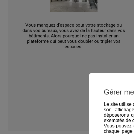
Vous manquez d'espace pour votre stockage ou
dans vos bureaux, vous avez de la hauteur dans vos
bâtiments, Alors pourquoi ne pas installer un
plateforme qui peut vous doubler ou tripler vos
espaces.
Gérer me
Le site utilis
son affichag
déposerons q
exemptés de 
Vous pouvez c
chaque page d