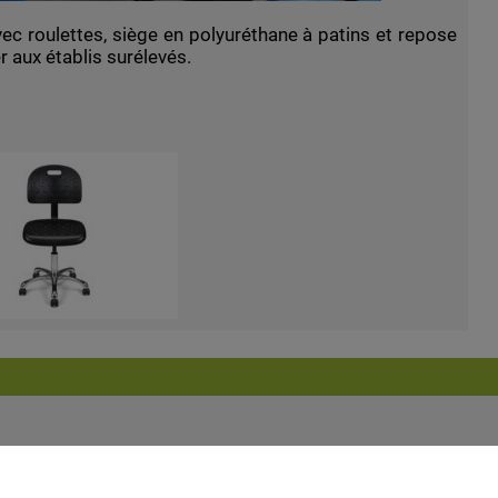
vec roulettes, siège en polyuréthane à patins et repose
er aux établis surélevés.