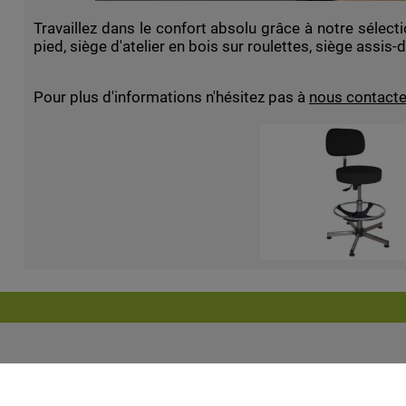
Travaillez dans le confort absolu grâce à notre sélect
pied, siège d'atelier en bois sur roulettes, siège assis
Pour plus d'informations n'hésitez pas à
nous contacte