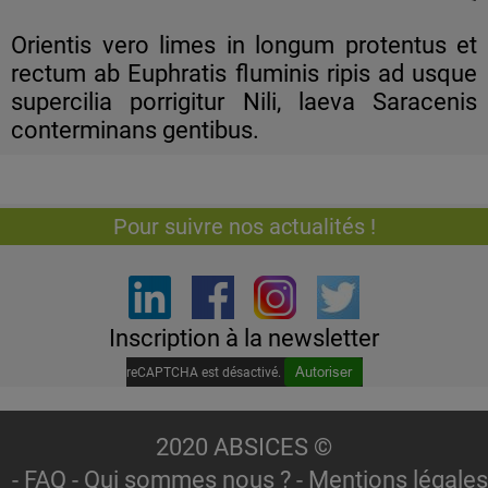
Orientis vero limes in longum protentus et
rectum ab Euphratis fluminis ripis ad usque
supercilia porrigitur Nili, laeva Saracenis
conterminans gentibus.
Pour suivre nos actualités !
Inscription à la newsletter
Autoriser
reCAPTCHA est désactivé.
2020 ABSICES ©
-
FAQ
-
Qui sommes nous
? -
Mentions légales